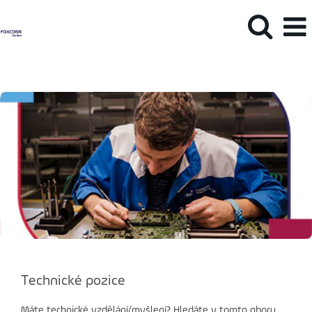
Technické pozice
Máte technické vzdělání/myšlení? Hledáte v tomto oboru