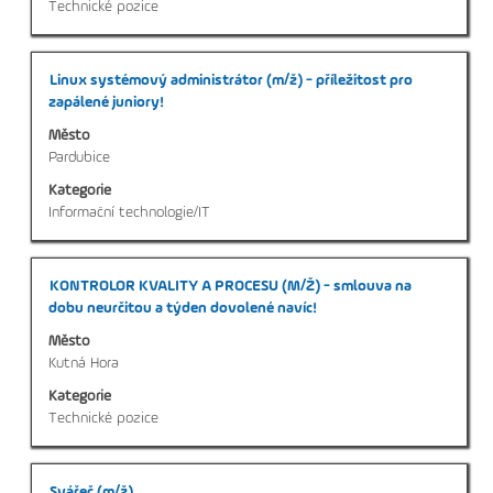
Technické pozice
profesi.
v
seznamu
nabídky
Titul
Vyberte
Linux systémový administrátor (m/ž) - příležitost pro
práce.
mezerníkem
zapálené juniory!
Vyberte
zobrazení
zobrazení
Město
veškerých
kompletních
Pardubice
informací
detailů
Kategorie
o
pozice.
Informační technologie/IT
profesi.
Titul
Vyberte
KONTROLOR KVALITY A PROCESU (M/Ž) - smlouva na
mezerníkem
dobu neurčitou a týden dovolené navíc!
zobrazení
Město
veškerých
Kutná Hora
informací
Kategorie
o
Technické pozice
profesi.
Titul
Vyberte
Svářeč (m/ž)