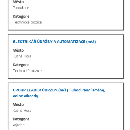
Město
veškerých
Pardubice
informací
Kategorie
o
Technické pozice
profesi.
Titul
Vyberte
ELEKTRIKÁŘ ÚDRŽBY A AUTOMATIZACE (m/ž)
mezerníkem
Město
zobrazení
Kutná Hora
veškerých
Kategorie
informací
Technické pozice
o
profesi.
Titul
Vyberte
GROUP LEADER ÚDRŽBY (m/ž) - 8hod. ranní směny,
mezerníkem
volné víkendy!
zobrazení
Město
veškerých
Kutná Hora
informací
Kategorie
o
Výroba
profesi.