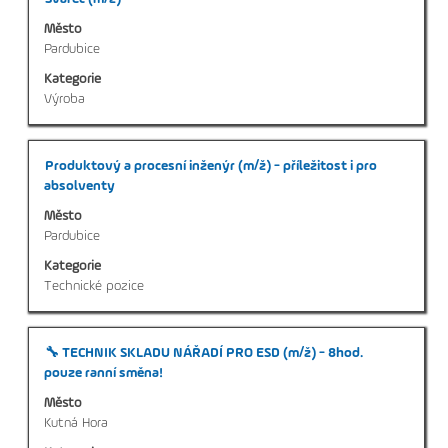
mezerníkem
Město
zobrazení
Pardubice
veškerých
Kategorie
informací
Výroba
o
profesi.
Titul
Vyberte
Produktový a procesní inženýr (m/ž) - příležitost i pro
mezerníkem
absolventy
zobrazení
Město
veškerých
Pardubice
informací
Kategorie
o
Technické pozice
profesi.
Titul
Vyberte
🔧 TECHNIK SKLADU NÁŘADÍ PRO ESD (m/ž) - 8hod.
mezerníkem
pouze ranní směna!
zobrazení
Město
veškerých
Kutná Hora
informací