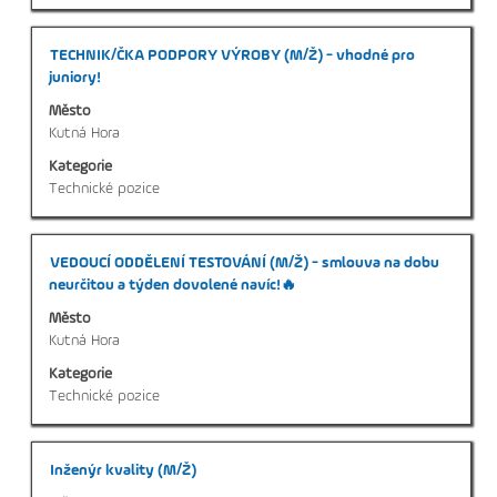
Titul
Vyberte
TECHNIK/ČKA PODPORY VÝROBY (M/Ž) - vhodné pro
mezerníkem
juniory!
zobrazení
Město
veškerých
Kutná Hora
informací
Kategorie
o
Technické pozice
profesi.
Titul
Vyberte
VEDOUCÍ ODDĚLENÍ TESTOVÁNÍ (M/Ž) - smlouva na dobu
mezerníkem
neurčitou a týden dovolené navíc!🔥
zobrazení
Město
veškerých
Kutná Hora
informací
Kategorie
o
Technické pozice
profesi.
Titul
Vyberte
Inženýr kvality (M/Ž)
mezerníkem