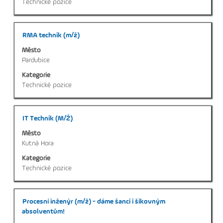
Technické pozice
profesi.
Titul
Vyberte
RMA technik (m/ž)
mezerníkem
Město
zobrazení
Pardubice
veškerých
Kategorie
informací
Technické pozice
o
profesi.
Titul
Vyberte
IT Technik (M/Ž)
mezerníkem
Město
zobrazení
Kutná Hora
veškerých
Kategorie
informací
Technické pozice
o
profesi.
Titul
Vyberte
Procesní inženýr (m/ž) - dáme šanci i šikovným
mezerníkem
absolventům!
zobrazení