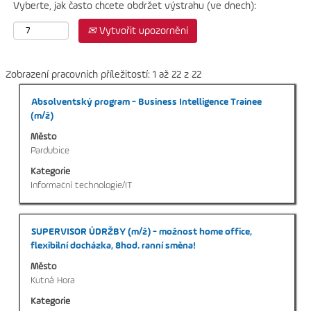
Vyberte, jak často chcete obdržet výstrahu (ve dnech):
Vytvořit upozornění
Výsledky
Zobrazení pracovních příležitostí: 1 až 22 z 22
hledání
Titul
Vyberte
Absolventský program - Business Intelligence Trainee
pro
mezerníkem
(m/ž)
"".
zobrazení
Zobrazení
Město
veškerých
pracovních
Pardubice
informací
příležitostí:
Kategorie
o
1
Informační technologie/IT
profesi.
až
22
z
Titul
Vyberte
SUPERVISOR ÚDRŽBY (m/ž) - možnost home office,
22
mezerníkem
flexibilní docházka, 8hod. ranní směna!
Použijte
zobrazení
klávesu
Město
veškerých
Tab
Kutná Hora
informací
k
Kategorie
o
navigaci