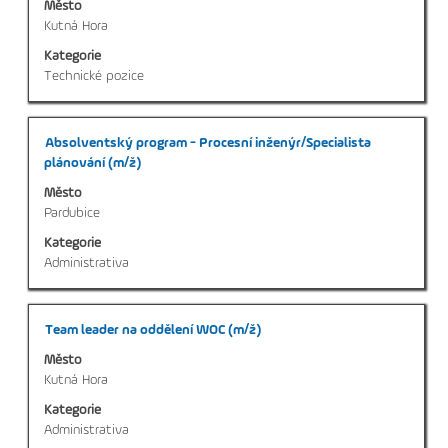
Město
zobrazení
Kutná Hora
veškerých
Kategorie
informací
Technické pozice
o
profesi.
Titul
Vyberte
Absolventský program - Procesní inženýr/Specialista
mezerníkem
plánování (m/ž)
zobrazení
Město
veškerých
Pardubice
informací
Kategorie
o
Administrativa
profesi.
Titul
Vyberte
Team leader na oddělení WOC (m/ž)
mezerníkem
Město
zobrazení
Kutná Hora
veškerých
Kategorie
informací
Administrativa
o