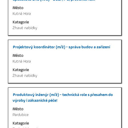
mezerníkem
Město
zobrazení
Kutná Hora
veškerých
Kategorie
informací
Žhavé nabídky
o
profesi.
Titul
Vyberte
Projektový koordinátor (m/ž) - správa budov a zařízení
mezerníkem
Město
zobrazení
Kutná Hora
veškerých
Kategorie
informací
Žhavé nabídky
o
profesi.
Titul
Vyberte
Produktový inženýr (m/ž) - technická role s přesahem do
mezerníkem
výroby i zákaznické péče!
zobrazení
Město
veškerých
Pardubice
informací
Kategorie
o