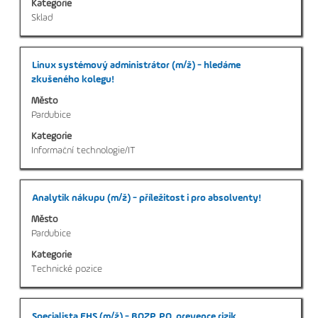
Kategorie
o
Sklad
profesi.
Titul
Vyberte
Linux systémový administrátor (m/ž) - hledáme
mezerníkem
zkušeného kolegu!
zobrazení
Město
veškerých
Pardubice
informací
Kategorie
o
Informační technologie/IT
profesi.
Titul
Vyberte
Analytik nákupu (m/ž) - příležitost i pro absolventy!
mezerníkem
Město
zobrazení
Pardubice
veškerých
Kategorie
informací
Technické pozice
o
profesi.
Titul
Vyberte
Specialista EHS (m/ž) - BOZP, PO, prevence rizik