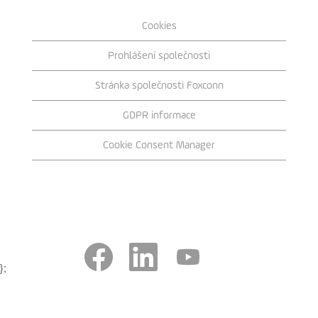
Cookies
Prohlášení společnosti
Stránka společnosti Foxconn
GDPR informace
Cookie Consent Manager
O
O
O
t
t
t
};
e
e
e
v
v
v
ř
ř
ř
e
e
e
s
s
s