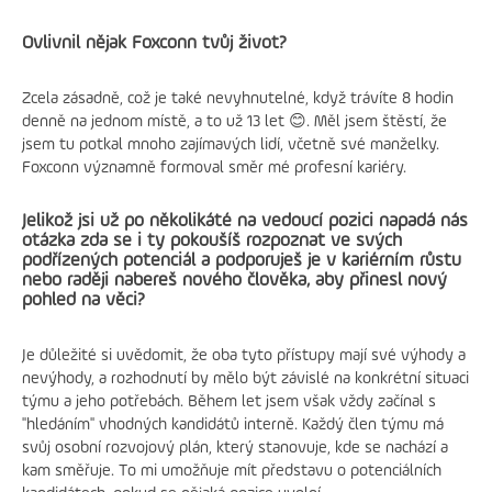
Ovlivnil nějak Foxconn tvůj život?
Zcela zásadně, což je také nevyhnutelné, když trávíte 8 hodin
denně na jednom místě, a to už 13 let 😊. Měl jsem štěstí, že
jsem tu potkal mnoho zajímavých lidí, včetně své manželky.
Foxconn významně formoval směr mé profesní kariéry.
Jelikož jsi už po několikáté na vedoucí pozici napadá nás
otázka zda se i ty pokoušíš rozpoznat ve svých
podřízených potenciál a podporuješ je v kariérním růstu
nebo raději nabereš nového člověka, aby přinesl nový
pohled na věci?
Je důležité si uvědomit, že oba tyto přístupy mají své výhody a
nevýhody, a rozhodnutí by mělo být závislé na konkrétní situaci
týmu a jeho potřebách. Během let jsem však vždy začínal s
"hledáním" vhodných kandidátů interně. Každý člen týmu má
svůj osobní rozvojový plán, který stanovuje, kde se nachází a
kam směřuje. To mi umožňuje mít představu o potenciálních