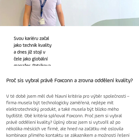
Svou kariéru začal
jako technik kvality
a dnes již stojí v
čele jako globální
manažer. Patrikova
úspěšná cesta ve
Foxconnu je
Proč sis vybral právě Foxconn a zrovna oddělení kvality?
inspirací pro
všechny, kdo
V té době jsem měl dvě hlavní kritéria pro výběr společnosti –
hledají růst a vývoj
firma musela být technologicky zaměřená, nejlépe mít
na své pracovní
elektrotechnický produkt, a také musela být blízko mého
dráze. Přečtěte si,
bydliště. Obě kritéria splňoval Foxconn. Proč jsem si vybral
co ho u nás drží už
právě oddělení kvality? Úplný obraz jsem si vytvořil až po
13 let, jakým
několika měsících ve firmě, ale hned na začátku mě oslovila
způsobem zvládal
kombinace přímého kontaktu se zákazníkem a možnosti řešení