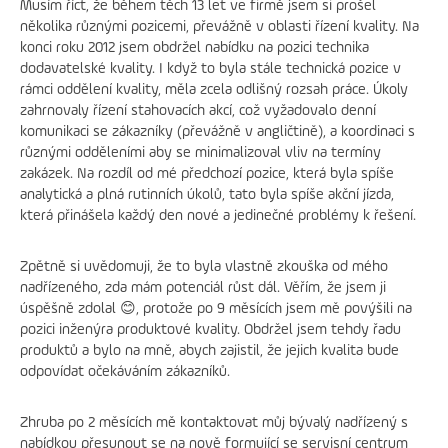
Musím říct, že během těch 13 let ve firmě jsem si prošel
několika různými pozicemi, převážně v oblasti řízení kvality. Na
konci roku 2012 jsem obdržel nabídku na pozici technika
dodavatelské kvality. I když to byla stále technická pozice v
rámci oddělení kvality, měla zcela odlišný rozsah práce. Úkoly
zahrnovaly řízení stahovacích akcí, což vyžadovalo denní
komunikaci se zákazníky (převážně v angličtině), a koordinaci s
různými odděleními aby se minimalizoval vliv na termíny
zakázek. Na rozdíl od mé předchozí pozice, která byla spíše
analytická a plná rutinních úkolů, tato byla spíše akční jízda,
která přinášela každý den nové a jedinečné problémy k řešení.
Zpětně si uvědomuji, že to byla vlastně zkouška od mého
nadřízeného, zda mám potenciál růst dál. Věřím, že jsem ji
úspěšně zdolal 😊, protože po 9 měsících jsem mě povýšili na
pozici inženýra produktové kvality. Obdržel jsem tehdy řadu
produktů a bylo na mně, abych zajistil, že jejich kvalita bude
odpovídat očekáváním zákazníků.
Zhruba po 2 měsících mě kontaktovat můj bývalý nadřízený s
nabídkou přesunout se na nově formující se servisní centrum