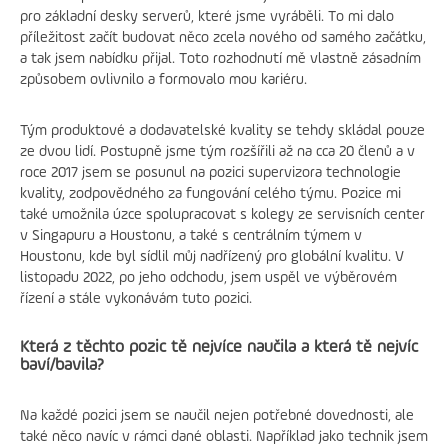
pro základní desky serverů, které jsme vyráběli. To mi dalo
příležitost začít budovat něco zcela nového od samého začátku,
a tak jsem nabídku přijal. Toto rozhodnutí mě vlastně zásadním
způsobem ovlivnilo a formovalo mou kariéru.
Tým produktové a dodavatelské kvality se tehdy skládal pouze
ze dvou lidí. Postupně jsme tým rozšířili až na cca 20 členů a v
roce 2017 jsem se posunul na pozici supervizora technologie
kvality, zodpovědného za fungování celého týmu. Pozice mi
také umožnila úzce spolupracovat s kolegy ze servisních center
v Singapuru a Houstonu, a také s centrálním týmem v
Houstonu, kde byl sídlil můj nadřízený pro globální kvalitu. V
listopadu 2022, po jeho odchodu, jsem uspěl ve výběrovém
řízení a stále vykonávám tuto pozici.
Která z těchto pozic tě nejvíce naučila a která tě nejvíc
baví/bavila?
Na každé pozici jsem se naučil nejen potřebné dovednosti, ale
také něco navíc v rámci dané oblasti. Například jako technik jsem