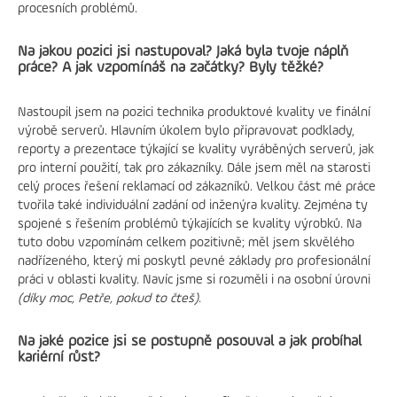
výzvy, jaké rady má
procesních problémů.
pro ty, kdo touží po
podobném úspěchu
Na jakou pozici jsi nastupoval? Jaká byla tvoje náplň
a nechte se
práce? A jak vzpomínáš na začátky? Byly těžké?
inspirovat také.
Nastoupil jsem na pozici technika produktové kvality ve finální
výrobě serverů. Hlavním úkolem bylo připravovat podklady,
reporty a prezentace týkající se kvality vyráběných serverů, jak
Byl Foxconn
pro interní použití, tak pro zákazníky. Dále jsem měl na starosti
tvým prvním
celý proces řešení reklamací od zákazníků. Velkou část mé práce
zaměstnavatelem
nebo už jsi
tvořila také individuální zadání od inženýra kvality. Zejména ty
předtím pracoval
spojené s řešením problémů týkajících se kvality výrobků. Na
v jiné
tuto dobu vzpomínám celkem pozitivně; měl jsem skvělého
společnosti?
nadřízeného, který mi poskytl pevné základy pro profesionální
práci v oblasti kvality. Navíc jsme si rozuměli i na osobní úrovni
Pokud nepočítám
(díky moc, Petře, pokud to čteš)
.
brigády, pak ano,
Foxconn byl a stále
Na jaké pozice jsi se postupně posouval a jak probíhal
je můj první
kariérní růst?
zaměstnavatel.