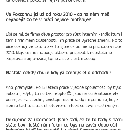
kandidátech, pokud se nějaká pozice uvolní.
Ve Foxconnu jsi už od roku 2010 – co na něm máš
nejraději? Co tě v práci nejvíce motivuje?
Líbí se mi, že firma dává prostor pro růst interním kandidátům i
těm s minimem zkušeností. Trh práce se výrazně změnil, a o to
více oceňuji, že tato praxe funguje už od mého příchodu v roce
2010. Nejvíce mě motivuje aktivně přispívat k neustálému
zlepšování organizace, týmu a své vlastní osoby.
Nastala někdy chvíle kdy jsi přemýšlel o odchodu?
Ano, přemýšlel. Po 13 letech práce v jedné společnosti by bylo
zvláštní, kdyby tomu tak nebylo 😊. Jsou náročné situace, ale
věřím, že na všechny existuje řešení. Vždy mi pomohlo, když
jsem o těchto situacích otevřeně mluvil se svým nadřízeným.
Děkujeme za upřímnost. Jsme rádi, že tě to tady s námi
stále baví. Ještě nám řekni, co bys na závěr doporučil