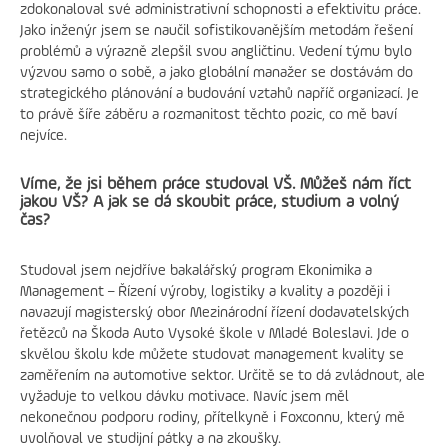
zdokonaloval své administrativní schopnosti a efektivitu práce.
Jako inženýr jsem se naučil sofistikovanějším metodám řešení
problémů a výrazně zlepšil svou angličtinu. Vedení týmu bylo
výzvou samo o sobě, a jako globální manažer se dostávám do
strategického plánování a budování vztahů napříč organizací. Je
to právě šíře záběru a rozmanitost těchto pozic, co mě baví
nejvíce.
Víme, že jsi během práce studoval VŠ. Můžeš nám říct
jakou VŠ? A jak se dá skoubit práce, studium a volný
čas?
Studoval jsem nejdříve bakalářský program Ekonimika a
Management – Řízení výroby, logistiky a kvality a později i
navazují magisterský obor Mezinárodní řízení dodavatelských
řetězců na Škoda Auto Vysoké škole v Mladé Boleslavi. Jde o
skvělou školu kde můžete studovat management kvality se
zaměřením na automotive sektor. Určitě se to dá zvládnout, ale
vyžaduje to velkou dávku motivace. Navíc jsem měl
nekonečnou podporu rodiny, přítelkyně i Foxconnu, který mě
uvolňoval ve studijní pátky a na zkoušky.