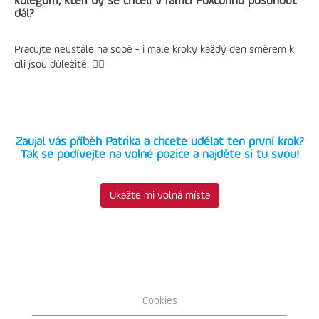
kolegům, kteří by se chtěli v rámci Foxconnu posunout
dál?
Pracujte neustále na sobě - i malé kroky každý den směrem k
cíli jsou důležité. 🚶‍♂️
Zaujal vás příběh Patrika a chcete udělat ten první krok?
Tak se podívejte na volné pozice a najděte si tu svou!
Ukažte mi volná místa
Cookies