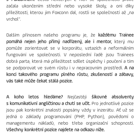
začala ukončením střední nebo vysoké školy, a oni díky
příležitosti, kterou jim Foxconn dal, rostli se společností až „na
vrchol“.
Dalším přínosem našeho programu je, že
každému Trainee
pomáhá nejen jeho přímý nadřízený, ale i mentor,
který mu
pomůže zorientovat se v korporátu, vztazích a neformálním
fungování ve společnosti. V neposlední řadě jsou Trainees
dobrá parta, která má příležitost sdílet úspěchy i poučení a tím
se podporovat ve svém růstu i v nepracovním prostředí.
A na
konci takového programu plného růstu, zkušeností a zábavy,
vás také může čekat stálá pozice.
A koho letos hledáme?
Nejčastěji
šikovné absolventy
s komunikativní angličtinou a chutí se učit.
Pro jednotlivé pozice
jsou pak konkrétní znalosti popsány vždy v inzerátu. Ať už se
jedná o základy programování (PHP, Python), povědomí o
managementu nákladů, nebo třeba organizační schopnosti.
Všechny konkrétní pozice najdete na odkazu níže.