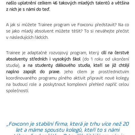
našlo uplatnění celkem 46 takových mladých talentů a většina
z nich je s námi do teď.
A jak si můžete Trainee program ve Foxconu představit? Na co
se jako mladý absolvent můžete těšit? To si neváhejte přečíst
v následujících řádcích.
Trainee je adaptačně rozvojový program, který
cílí na čerstvé
absolventy středních i vysokých škol
(do 1 roku od ukončení
studia),
a na studenty dálkového studia, kteří se již chtějí
naplno zapojit do praxe.
Jeho cílem je prostřednictvím
koordinovaného programu plného aktivit připravit nové kolegy
na budoucí role a poskytnout komplexní přehled napříč celou
společností.
„Foxconn je stabilní firma, která je trhu více než 20
let a máme spoustu kolegů, kteří to s námi