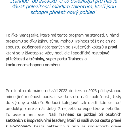
„táhnou“ od začátku. O to důležitější pro nás je
dávat příležitosti mladým talentům, kteří jsou
schopni přinést nový pohled“
To říká Managerka, která má tento program na starosti. V rámci
programu se díky jejímu týmu mohou Trainees těšit nejen na
spoustu
zkušeností
načerpaných od zkušených kolegů a
praxi
,
která se v životopise vždy hodí, ale i specifické
rozvojové
příležitosti a tréninky, super partu Trainees a
konkurenceschopnou odměnu.
Pro tento rok máme od září 2022 do června 2023 přichystanou
mimo jiné možnost podívat se do srdce naší společnosti, tedy
do výroby a skladů. Budoucí kolegové tak uvidí, kde se rodí
produkty, které z nás dělají 2. největšího exportéra v žebříčku.
To ovšem není vše!
Naši Trainees se potkají při osobních
setkáních s inspirativními leadery, kteří si našli svou cestu právě
s Foxconnem.
Cesta některých z nich se společností právě