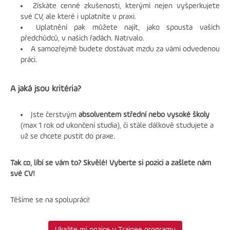
Získáte cenné zkušenosti, kterými nejen vyšperkujete
své CV, ale které i uplatníte v praxi.
Uplatnění pak můžete najít, jako spousta vašich
předchůdců, v našich řadách. Natrvalo.
A samozřejmě budete dostávat mzdu za vámi odvedenou
práci.
A jaká jsou kritéria?
Jste čerstvým
absolventem střední nebo vysoké školy
(max 1 rok od ukončení studia), či stále dálkově studujete a
už se chcete pustit do praxe.
Tak co, líbí se vám to? Skvělé! Vyberte si pozici a zašlete nám
své CV!
Těšíme se na spolupráci!
Ukažte mi pozice v Trainee programu