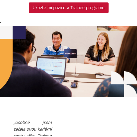
Ukažte mi pozice v Trainee programu
„Osobně jsem
začala svou kariérní
cestu díky Trainee