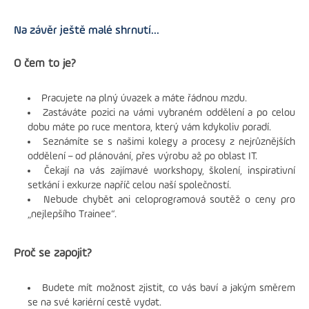
programu. Je to
příležitost, kterou
Na závěr ještě malé shrnutí...
bych doporučila
všem, protože
O čem to je?
v rámci takového
programu máte
Pracujete na plný úvazek a máte řádnou mzdu.
možnost osahat si
Zastáváte pozici na vámi vybraném oddělení a po celou
více věcí, dozvědět
dobu máte po ruce mentora, který vám kdykoliv poradí.
se více o celkovém
Seznámíte se s našimi kolegy a procesy z nejrůznějších
fungování, potkat
oddělení – od plánování, přes výrobu až po oblast IT.
se zajímavými
Čekají na vás zajímavé workshopy, školení, inspirativní
lidmi.
Tak co, přidáš
setkání i exkurze napříč celou naší společností.
se k nám?
“
dodává
Nebude chybět ani celoprogramová soutěž o ceny pro
Pavlína.
„nejlepšího Trainee“.
Proč se zapojit?
Budete mít možnost zjistit, co vás baví a jakým směrem
se na své kariérní cestě vydat.