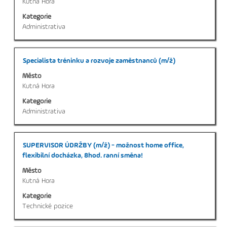
Kutná Hora
veškerých
Zobrazení
Kategorie
informací
pracovních
Administrativa
o
příležitostí:
profesi.
1
až
Titul
Vyberte
Specialista tréninku a rozvoje zaměstnanců (m/ž)
20
mezerníkem
z
Město
zobrazení
20
Kutná Hora
veškerých
Použijte
Kategorie
informací
klávesu
Administrativa
o
Tab
profesi.
k
navigaci
Titul
Vyberte
SUPERVISOR ÚDRŽBY (m/ž) - možnost home office,
v
mezerníkem
flexibilní docházka, 8hod. ranní směna!
seznamu
zobrazení
nabídky
Město
veškerých
práce.
Kutná Hora
informací
Vyberte
Kategorie
o
zobrazení
Technické pozice
profesi.
kompletních
detailů