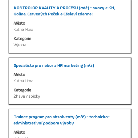
pozice.
Titul
Vyberte
KONTROLOR KVALITY A PROCESU (m/ž) - svozy z KH,
mezerníkem
Kolína, Červených Peček a Čáslavi zdarma!
zobrazení
Město
veškerých
Kutná Hora
informací
Kategorie
o
Výroba
profesi.
Titul
Vyberte
Specialista pro nábor a HR marketing (m/ž)
mezerníkem
Město
zobrazení
Kutná Hora
veškerých
Kategorie
informací
Žhavé nabídky
o
profesi.
Titul
Vyberte
Trainee program pro absolventy (m/ž) - technicko-
mezerníkem
administrativní podpora výroby
zobrazení
Město
veškerých