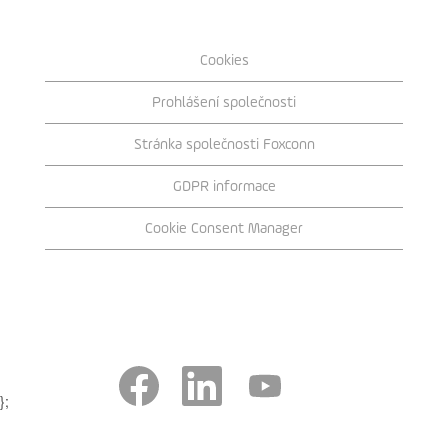
Cookies
Prohlášení společnosti
Stránka společnosti Foxconn
GDPR informace
Cookie Consent Manager
O
O
O
t
t
t
};
e
e
e
v
v
v
ř
ř
ř
e
e
e