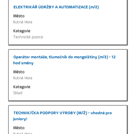
Titul
Vyberte
ELEKTRIKÁŘ ÚDRŽBY A AUTOMATIZACE (m/ž)
mezerníkem
Město
zobrazení
Kutná Hora
veškerých
Kategorie
informací
Technické pozice
o
profesi.
Titul
Vyberte
Operátor montáže, tlumočník do mongolštiny (m/ž) - 12
mezerníkem
hod směny
zobrazení
Město
veškerých
Kutná Hora
informací
Kategorie
o
Sklad
profesi.
Titul
Vyberte
TECHNIK/ČKA PODPORY VÝROBY (M/Ž) - vhodné pro
mezerníkem
juniory!
zobrazení
Město
veškerých