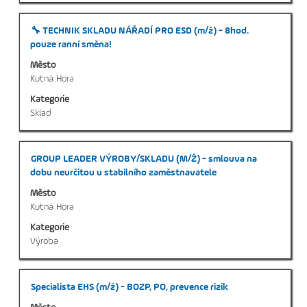
Titul
Vyberte
🔧 TECHNIK SKLADU NÁŘADÍ PRO ESD (m/ž) - 8hod.
mezerníkem
pouze ranní směna!
zobrazení
Město
veškerých
Kutná Hora
informací
Kategorie
o
Sklad
profesi.
Titul
Vyberte
GROUP LEADER VÝROBY/SKLADU (M/Ž) - smlouva na
mezerníkem
dobu neurčitou u stabilního zaměstnavatele
zobrazení
Město
veškerých
Kutná Hora
informací
Kategorie
o
Výroba
profesi.
Titul
Vyberte
Specialista EHS (m/ž) - BOZP, PO, prevence rizik
mezerníkem