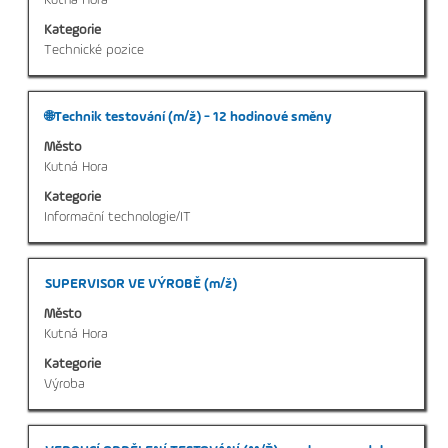
Kutná Hora
informací
Kategorie
o
Technické pozice
profesi.
Titul
Vyberte
🌐Technik testování (m/ž) - 12 hodinové směny
mezerníkem
Město
zobrazení
Kutná Hora
veškerých
Kategorie
informací
Informační technologie/IT
o
profesi.
Titul
Vyberte
SUPERVISOR VE VÝROBĚ (m/ž)
mezerníkem
Město
zobrazení
Kutná Hora
veškerých
Kategorie
informací
Výroba
o
profesi.