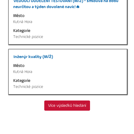
Titul
Vyberte
VEDOUCÍ ODDĚLENÍ TESTOVÁNÍ (M/Ž) - smlouva na dobu
mezerníkem
neurčitou a týden dovolené navíc!🔥
zobrazení
Město
veškerých
Kutná Hora
informací
Kategorie
o
Technické pozice
profesi.
Titul
Vyberte
Inženýr kvality (M/Ž)
mezerníkem
Město
zobrazení
Kutná Hora
veškerých
Kategorie
informací
Technické pozice
o
profesi.
Více výsledků hledání