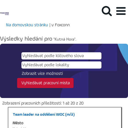
(aktuální
Na domovskou stránku
|
v Foxconn
strana)
Výsledky hledání pro
"Kutná Hora".
Zobrazit více možností
Výsledky
Zobrazení pracovních příležitostí: 1 až 20 z 20
hledání
Titul
Vyberte
Team leader na oddělení WOC (m/ž)
pro
mezerníkem
"Kutná
Město
zobrazení
Hora".