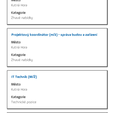
Město
zobrazení
Kutná Hora
veškerých
Kategorie
informací
Žhavé nabídky
o
profesi.
Titul
Vyberte
Projektový koordinátor (m/ž) - správa budov a zařízení
mezerníkem
Město
zobrazení
Kutná Hora
veškerých
Kategorie
informací
Žhavé nabídky
o
profesi.
Titul
Vyberte
IT Technik (M/Ž)
mezerníkem
Město
zobrazení
Kutná Hora
veškerých
Kategorie
informací
Technické pozice
o
profesi.