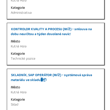
Kutná Hora
informací
Kategorie
o
Administrativa
profesi.
Titul
Vyberte
KONTROLOR KVALITY A PROCESU (M/Ž) - smlouva na
mezerníkem
dobu neurčitou a týden dovolené navíc!
zobrazení
Město
veškerých
Kutná Hora
informací
Kategorie
o
Technické pozice
profesi.
Titul
Vyberte
SKLADNÍK, SAP OPERÁTOR (M/Ž) - systémová správa
mezerníkem
materiálu ve skladu🖥️📦
zobrazení
Město
veškerých
Kutná Hora
informací
Kategorie
o
Sklad
profesi.